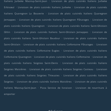
.
Italiens Jurbeke Masnuy-Saint-Jean
Livraison de plats cuisinés Italiens Jurbeke
.
.
Erbisœul
Livraison de plats cuisinés Italiens Jurbeke
Livraison de plats cuisinés
.
Italiens Quaregnon La Bouverie
Livraison de plats cuisinés Italiens Quaregnon
.
.
Jemappes
Livraison de plats cuisinés Italiens Quaregnon Pâturages
Livraison de
.
plats cuisinés Italiens Quaregnon
Livraison de plats cuisinés Italiens Saint-Ghislain
.
.
Ghlin
Livraison de plats cuisinés Italiens Saint-Ghislain Jemappes
Livraison de
.
plats cuisinés Italiens Saint-Ghislain Baudour
Livraison de plats cuisinés Italiens
.
.
Saint-Ghislain
Livraison de plats cuisinés Italiens Colfontaine Pâturages
Livraison
.
de plats cuisinés Italiens Colfontaine Eugies
Livraison de plats cuisinés Italiens
.
.
Colfontaine Quaregnon
Livraison de plats cuisinés Italiens Colfontaine
Livraison de
.
plats cuisinés Italiens Soignies Saint-Denis
Livraison de plats cuisinés Italiens
.
.
Soignies Maisières
Livraison de plats cuisinés Italiens Soignies Casteau
Livraison
.
de plats cuisinés Italiens Soignies Thieusies
Livraison de plats cuisinés Italiens
.
.
Soignies
Livraison de plats cuisinés Italiens Maisières
Livraison de plats cuisinés
.
.
Italiens Masnuy-Saint-Jean
Pizza Service de livraison
Livraison de nourriture à
emporter