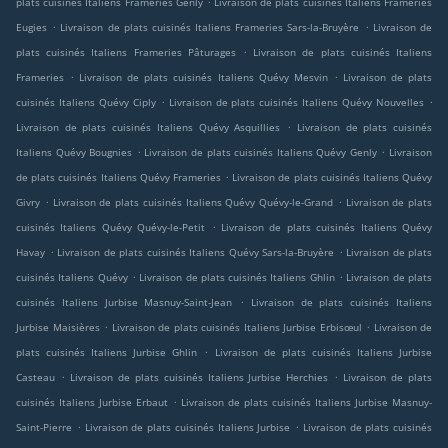
plats cuisinés Italiens Frameries Genly
Livraison de plats cuisinés Italiens Frameries
.
.
Eugies
Livraison de plats cuisinés Italiens Frameries Sars-la-Bruyère
Livraison de
.
plats cuisinés Italiens Frameries Pâturages
Livraison de plats cuisinés Italiens
.
.
Frameries
Livraison de plats cuisinés Italiens Quévy Mesvin
Livraison de plats
.
.
cuisinés Italiens Quévy Ciply
Livraison de plats cuisinés Italiens Quévy Nouvelles
.
Livraison de plats cuisinés Italiens Quévy Asquillies
Livraison de plats cuisinés
.
.
Italiens Quévy Bougnies
Livraison de plats cuisinés Italiens Quévy Genly
Livraison
.
de plats cuisinés Italiens Quévy Frameries
Livraison de plats cuisinés Italiens Quévy
.
.
Givry
Livraison de plats cuisinés Italiens Quévy Quévy-le-Grand
Livraison de plats
.
cuisinés Italiens Quévy Quévy-le-Petit
Livraison de plats cuisinés Italiens Quévy
.
.
Havay
Livraison de plats cuisinés Italiens Quévy Sars-la-Bruyère
Livraison de plats
.
.
cuisinés Italiens Quévy
Livraison de plats cuisinés Italiens Ghlin
Livraison de plats
.
cuisinés Italiens Jurbise Masnuy-Saint-Jean
Livraison de plats cuisinés Italiens
.
.
Jurbise Maisières
Livraison de plats cuisinés Italiens Jurbise Erbisœul
Livraison de
.
plats cuisinés Italiens Jurbise Ghlin
Livraison de plats cuisinés Italiens Jurbise
.
.
Casteau
Livraison de plats cuisinés Italiens Jurbise Herchies
Livraison de plats
.
cuisinés Italiens Jurbise Erbaut
Livraison de plats cuisinés Italiens Jurbise Masnuy-
.
.
Saint-Pierre
Livraison de plats cuisinés Italiens Jurbise
Livraison de plats cuisinés