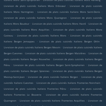
Italiens Mons Saint-Symphorien
Livraison de plats cuisinés Italiens Mons Harveng
.
Livraison de plats cuisinés Italiens Mons Erbisœul
Livraison de plats cuisinés
.
.
Italiens Mons Harmignies
Livraison de plats cuisinés Italiens Mons Saint-Denis
.
Livraison de plats cuisinés Italiens Mons Quaregnon
Livraison de plats cuisinés
.
.
Italiens Mons Baudour
Livraison de plats cuisinés Italiens Mons Havré
Livraison de
.
plats cuisinés Italiens Mons Asquillies
Livraison de plats cuisinés Italiens Mons
.
.
Casteau
Livraison de plats cuisinés Italiens Mons
Livraison de plats cuisinés
.
.
Italiens Bergen Jemappes
Livraison de plats cuisinés Italiens Bergen Ghlin
.
Livraison de plats cuisinés Italiens Bergen Mesvin
Livraison de plats cuisinés Italiens
.
.
Bergen Cuesmes
Livraison de plats cuisinés Italiens Bergen Maisières
Livraison de
.
plats cuisinés Italiens Bergen Nouvelles
Livraison de plats cuisinés Italiens Bergen
.
.
Flénu
Livraison de plats cuisinés Italiens Bergen Saint-Symphorien
Livraison de
.
plats cuisinés Italiens Bergen Spiennes
Livraison de plats cuisinés Italiens Bergen
.
.
Masnuy-Saint-Jean
Livraison de plats cuisinés Italiens Bergen
Livraison de plats
.
.
cuisinés Italiens Cuesmes
Livraison de plats cuisinés Italiens Frameries Noirchain
.
Livraison de plats cuisinés Italiens Frameries Flénu
Livraison de plats cuisinés
.
Italiens Frameries La Bouverie
Livraison de plats cuisinés Italiens Frameries
.
.
Quaregnon
Livraison de plats cuisinés Italiens Frameries Asquillies
Livraison de
.