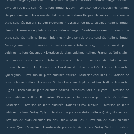
Italiens Bergen Jemappes
Livraison de plats cuisinés Italiens Bergen Ghlin
.
Livraison de plats cuisinés Italiens Bergen Mesvin
Livraison de plats cuisinés Italiens
.
.
Bergen Cuesmes
Livraison de plats cuisinés Italiens Bergen Maisières
Livraison de
.
plats cuisinés Italiens Bergen Nouvelles
Livraison de plats cuisinés Italiens Bergen
.
.
Flénu
Livraison de plats cuisinés Italiens Bergen Saint-Symphorien
Livraison de
.
plats cuisinés Italiens Bergen Spiennes
Livraison de plats cuisinés Italiens Bergen
.
.
Masnuy-Saint-Jean
Livraison de plats cuisinés Italiens Bergen
Livraison de plats
.
.
cuisinés Italiens Cuesmes
Livraison de plats cuisinés Italiens Frameries Noirchain
.
Livraison de plats cuisinés Italiens Frameries Flénu
Livraison de plats cuisinés
.
Italiens Frameries La Bouverie
Livraison de plats cuisinés Italiens Frameries
.
.
Quaregnon
Livraison de plats cuisinés Italiens Frameries Asquillies
Livraison de
.
plats cuisinés Italiens Frameries Genly
Livraison de plats cuisinés Italiens Frameries
.
.
Eugies
Livraison de plats cuisinés Italiens Frameries Sars-la-Bruyère
Livraison de
.
plats cuisinés Italiens Frameries Pâturages
Livraison de plats cuisinés Italiens
.
.
Frameries
Livraison de plats cuisinés Italiens Quévy Mesvin
Livraison de plats
.
.
cuisinés Italiens Quévy Ciply
Livraison de plats cuisinés Italiens Quévy Nouvelles
.
Livraison de plats cuisinés Italiens Quévy Asquillies
Livraison de plats cuisinés
.
.
Italiens Quévy Bougnies
Livraison de plats cuisinés Italiens Quévy Genly
Livraison
.