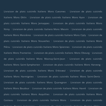
.
Livraison de plats cuisinés Italiens Mons Cuesmes
Livraison de plats cuisinés
.
.
Italiens Mons Ghlin
Livraison de plats cuisinés Italiens Mons Hyon
Livraison de
.
plats cuisinés Italiens Mons Jemappes
Livraison de plats cuisinés Italiens Mons
.
.
Nimy
Livraison de plats cuisinés Italiens Mons Mesvin
Livraison de plats cuisinés
.
.
Italiens Mons Maisières
Livraison de plats cuisinés Italiens Mons Ciply
Livraison de
.
plats cuisinés Italiens Mons Nouvelles
Livraison de plats cuisinés Italiens Mons
.
.
Flénu
Livraison de plats cuisinés Italiens Mons Spiennes
Livraison de plats cuisinés
.
.
Italiens Mons Frameries
Livraison de plats cuisinés Italiens Mons Obourg
Livraison
.
de plats cuisinés Italiens Mons Masnuy-Saint-Jean
Livraison de plats cuisinés
.
.
Italiens Mons Saint-Symphorien
Livraison de plats cuisinés Italiens Mons Harveng
.
Livraison de plats cuisinés Italiens Mons Erbisœul
Livraison de plats cuisinés
.
.
Italiens Mons Harmignies
Livraison de plats cuisinés Italiens Mons Saint-Denis
.
Livraison de plats cuisinés Italiens Mons Quaregnon
Livraison de plats cuisinés
.
.
Italiens Mons Baudour
Livraison de plats cuisinés Italiens Mons Havré
Livraison de
.
plats cuisinés Italiens Mons Asquillies
Livraison de plats cuisinés Italiens Mons
.
.
Casteau
Livraison de plats cuisinés Italiens Mons
Livraison de plats cuisinés
.
.