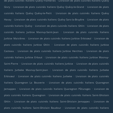
de plats cuisinés Italiens Quévy Frameries
Livraison de plats cuisinés Italiens Quévy
.
.
Givry
Livraison de plats cuisinés Italiens Quévy Quévy-le-Grand
Livraison de plats
.
cuisinés Italiens Quévy Quévy-le-Petit
Livraison de plats cuisinés Italiens Quévy
.
.
Havay
Livraison de plats cuisinés Italiens Quévy Sars-la-Bruyère
Livraison de plats
.
.
cuisinés Italiens Quévy
Livraison de plats cuisinés Italiens Ghlin
Livraison de plats
.
cuisinés Italiens Jurbise Masnuy-Saint-Jean
Livraison de plats cuisinés Italiens
.
.
Jurbise Maisières
Livraison de plats cuisinés Italiens Jurbise Erbisœul
Livraison de
.
plats cuisinés Italiens Jurbise Ghlin
Livraison de plats cuisinés Italiens Jurbise
.
.
Casteau
Livraison de plats cuisinés Italiens Jurbise Herchies
Livraison de plats
.
cuisinés Italiens Jurbise Erbaut
Livraison de plats cuisinés Italiens Jurbise Masnuy-
.
.
Saint-Pierre
Livraison de plats cuisinés Italiens Jurbise
Livraison de plats cuisinés
.
Italiens Jurbeke Masnuy-Saint-Jean
Livraison de plats cuisinés Italiens Jurbeke
.
.
Erbisœul
Livraison de plats cuisinés Italiens Jurbeke
Livraison de plats cuisinés
.
Italiens Quaregnon La Bouverie
Livraison de plats cuisinés Italiens Quaregnon
.
.
Jemappes
Livraison de plats cuisinés Italiens Quaregnon Pâturages
Livraison de
.
plats cuisinés Italiens Quaregnon
Livraison de plats cuisinés Italiens Saint-Ghislain
.
.
Ghlin
Livraison de plats cuisinés Italiens Saint-Ghislain Jemappes
Livraison de
.
plats cuisinés Italiens Saint-Ghislain Baudour
Livraison de plats cuisinés Italiens