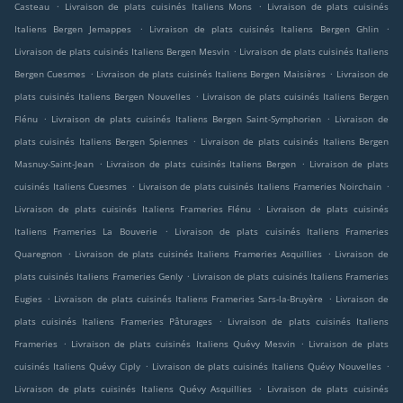
.
.
Casteau
Livraison de plats cuisinés Italiens Mons
Livraison de plats cuisinés
.
.
Italiens Bergen Jemappes
Livraison de plats cuisinés Italiens Bergen Ghlin
.
Livraison de plats cuisinés Italiens Bergen Mesvin
Livraison de plats cuisinés Italiens
.
.
Bergen Cuesmes
Livraison de plats cuisinés Italiens Bergen Maisières
Livraison de
.
plats cuisinés Italiens Bergen Nouvelles
Livraison de plats cuisinés Italiens Bergen
.
.
Flénu
Livraison de plats cuisinés Italiens Bergen Saint-Symphorien
Livraison de
.
plats cuisinés Italiens Bergen Spiennes
Livraison de plats cuisinés Italiens Bergen
.
.
Masnuy-Saint-Jean
Livraison de plats cuisinés Italiens Bergen
Livraison de plats
.
.
cuisinés Italiens Cuesmes
Livraison de plats cuisinés Italiens Frameries Noirchain
.
Livraison de plats cuisinés Italiens Frameries Flénu
Livraison de plats cuisinés
.
Italiens Frameries La Bouverie
Livraison de plats cuisinés Italiens Frameries
.
.
Quaregnon
Livraison de plats cuisinés Italiens Frameries Asquillies
Livraison de
.
plats cuisinés Italiens Frameries Genly
Livraison de plats cuisinés Italiens Frameries
.
.
Eugies
Livraison de plats cuisinés Italiens Frameries Sars-la-Bruyère
Livraison de
.
plats cuisinés Italiens Frameries Pâturages
Livraison de plats cuisinés Italiens
.
.
Frameries
Livraison de plats cuisinés Italiens Quévy Mesvin
Livraison de plats
.
.
cuisinés Italiens Quévy Ciply
Livraison de plats cuisinés Italiens Quévy Nouvelles
.
Livraison de plats cuisinés Italiens Quévy Asquillies
Livraison de plats cuisinés