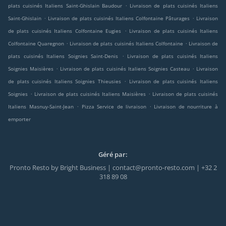
.
plats cuisinés Italiens Saint-Ghislain Baudour
Livraison de plats cuisinés Italiens
.
.
Saint-Ghislain
Livraison de plats cuisinés Italiens Colfontaine Pâturages
Livraison
.
de plats cuisinés Italiens Colfontaine Eugies
Livraison de plats cuisinés Italiens
.
.
Colfontaine Quaregnon
Livraison de plats cuisinés Italiens Colfontaine
Livraison de
.
plats cuisinés Italiens Soignies Saint-Denis
Livraison de plats cuisinés Italiens
.
.
Soignies Maisières
Livraison de plats cuisinés Italiens Soignies Casteau
Livraison
.
de plats cuisinés Italiens Soignies Thieusies
Livraison de plats cuisinés Italiens
.
.
Soignies
Livraison de plats cuisinés Italiens Maisières
Livraison de plats cuisinés
.
.
Italiens Masnuy-Saint-Jean
Pizza Service de livraison
Livraison de nourriture à
emporter
Géré par:
Pronto Resto by Bright Business | contact@pronto-resto.com | +32 2
318 89 08