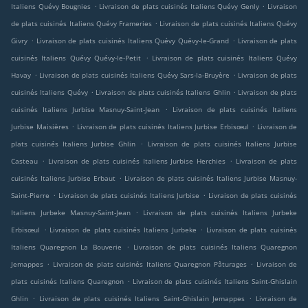
.
.
Italiens Quévy Bougnies
Livraison de plats cuisinés Italiens Quévy Genly
Livraison
.
de plats cuisinés Italiens Quévy Frameries
Livraison de plats cuisinés Italiens Quévy
.
.
Givry
Livraison de plats cuisinés Italiens Quévy Quévy-le-Grand
Livraison de plats
.
cuisinés Italiens Quévy Quévy-le-Petit
Livraison de plats cuisinés Italiens Quévy
.
.
Havay
Livraison de plats cuisinés Italiens Quévy Sars-la-Bruyère
Livraison de plats
.
.
cuisinés Italiens Quévy
Livraison de plats cuisinés Italiens Ghlin
Livraison de plats
.
cuisinés Italiens Jurbise Masnuy-Saint-Jean
Livraison de plats cuisinés Italiens
.
.
Jurbise Maisières
Livraison de plats cuisinés Italiens Jurbise Erbisœul
Livraison de
.
plats cuisinés Italiens Jurbise Ghlin
Livraison de plats cuisinés Italiens Jurbise
.
.
Casteau
Livraison de plats cuisinés Italiens Jurbise Herchies
Livraison de plats
.
cuisinés Italiens Jurbise Erbaut
Livraison de plats cuisinés Italiens Jurbise Masnuy-
.
.
Saint-Pierre
Livraison de plats cuisinés Italiens Jurbise
Livraison de plats cuisinés
.
Italiens Jurbeke Masnuy-Saint-Jean
Livraison de plats cuisinés Italiens Jurbeke
.
.
Erbisœul
Livraison de plats cuisinés Italiens Jurbeke
Livraison de plats cuisinés
.
Italiens Quaregnon La Bouverie
Livraison de plats cuisinés Italiens Quaregnon
.
.
Jemappes
Livraison de plats cuisinés Italiens Quaregnon Pâturages
Livraison de
.
plats cuisinés Italiens Quaregnon
Livraison de plats cuisinés Italiens Saint-Ghislain
.
.
Ghlin
Livraison de plats cuisinés Italiens Saint-Ghislain Jemappes
Livraison de