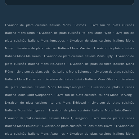
.
Livraison de plats cuisinés Italiens Mons Cuesmes
Livraison de plats cuisinés
.
.
Italiens Mons Ghlin
Livraison de plats cuisinés Italiens Mons Hyon
Livraison de
.
plats cuisinés Italiens Mons Jemappes
Livraison de plats cuisinés Italiens Mons
.
.
Nimy
Livraison de plats cuisinés Italiens Mons Mesvin
Livraison de plats cuisinés
.
.
Italiens Mons Maisières
Livraison de plats cuisinés Italiens Mons Ciply
Livraison de
.
plats cuisinés Italiens Mons Nouvelles
Livraison de plats cuisinés Italiens Mons
.
.
Flénu
Livraison de plats cuisinés Italiens Mons Spiennes
Livraison de plats cuisinés
.
.
Italiens Mons Frameries
Livraison de plats cuisinés Italiens Mons Obourg
Livraison
.
de plats cuisinés Italiens Mons Masnuy-Saint-Jean
Livraison de plats cuisinés
.
.
Italiens Mons Saint-Symphorien
Livraison de plats cuisinés Italiens Mons Harveng
.
Livraison de plats cuisinés Italiens Mons Erbisœul
Livraison de plats cuisinés
.
.
Italiens Mons Harmignies
Livraison de plats cuisinés Italiens Mons Saint-Denis
.
Livraison de plats cuisinés Italiens Mons Quaregnon
Livraison de plats cuisinés
.
.
Italiens Mons Baudour
Livraison de plats cuisinés Italiens Mons Havré
Livraison de
.
plats cuisinés Italiens Mons Asquillies
Livraison de plats cuisinés Italiens Mons