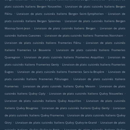
.
plats cuisinés Italiens Bergen Nouvelles
Livraison de plats cuisinés Italiens Bergen
.
.
Flénu
Livraison de plats cuisinés Italiens Bergen Saint-Symphorien
Livraison de
.
plats cuisinés Italiens Bergen Spiennes
Livraison de plats cuisinés Italiens Bergen
.
.
Masnuy-Saint-Jean
Livraison de plats cuisinés Italiens Bergen
Livraison de plats
.
.
cuisinés Italiens Cuesmes
Livraison de plats cuisinés Italiens Frameries Noirchain
.
Livraison de plats cuisinés Italiens Frameries Flénu
Livraison de plats cuisinés
.
Italiens Frameries La Bouverie
Livraison de plats cuisinés Italiens Frameries
.
.
Quaregnon
Livraison de plats cuisinés Italiens Frameries Asquillies
Livraison de
.
plats cuisinés Italiens Frameries Genly
Livraison de plats cuisinés Italiens Frameries
.
.
Eugies
Livraison de plats cuisinés Italiens Frameries Sars-la-Bruyère
Livraison de
.
plats cuisinés Italiens Frameries Pâturages
Livraison de plats cuisinés Italiens
.
.
Frameries
Livraison de plats cuisinés Italiens Quévy Mesvin
Livraison de plats
.
.
cuisinés Italiens Quévy Ciply
Livraison de plats cuisinés Italiens Quévy Nouvelles
.
Livraison de plats cuisinés Italiens Quévy Asquillies
Livraison de plats cuisinés
.
.
Italiens Quévy Bougnies
Livraison de plats cuisinés Italiens Quévy Genly
Livraison
.
de plats cuisinés Italiens Quévy Frameries
Livraison de plats cuisinés Italiens Quévy
.
.
Givry
Livraison de plats cuisinés Italiens Quévy Quévy-le-Grand
Livraison de plats
.
cuisinés Italiens Quévy Quévy-le-Petit
Livraison de plats cuisinés Italiens Quévy