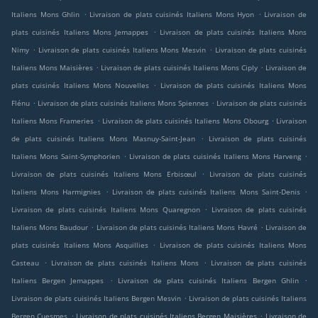
.
.
Italiens Mons Ghlin
Livraison de plats cuisinés Italiens Mons Hyon
Livraison de
.
plats cuisinés Italiens Mons Jemappes
Livraison de plats cuisinés Italiens Mons
.
.
Nimy
Livraison de plats cuisinés Italiens Mons Mesvin
Livraison de plats cuisinés
.
.
Italiens Mons Maisières
Livraison de plats cuisinés Italiens Mons Ciply
Livraison de
.
plats cuisinés Italiens Mons Nouvelles
Livraison de plats cuisinés Italiens Mons
.
.
Flénu
Livraison de plats cuisinés Italiens Mons Spiennes
Livraison de plats cuisinés
.
.
Italiens Mons Frameries
Livraison de plats cuisinés Italiens Mons Obourg
Livraison
.
de plats cuisinés Italiens Mons Masnuy-Saint-Jean
Livraison de plats cuisinés
.
.
Italiens Mons Saint-Symphorien
Livraison de plats cuisinés Italiens Mons Harveng
.
Livraison de plats cuisinés Italiens Mons Erbisœul
Livraison de plats cuisinés
.
.
Italiens Mons Harmignies
Livraison de plats cuisinés Italiens Mons Saint-Denis
.
Livraison de plats cuisinés Italiens Mons Quaregnon
Livraison de plats cuisinés
.
.
Italiens Mons Baudour
Livraison de plats cuisinés Italiens Mons Havré
Livraison de
.
plats cuisinés Italiens Mons Asquillies
Livraison de plats cuisinés Italiens Mons
.
.
Casteau
Livraison de plats cuisinés Italiens Mons
Livraison de plats cuisinés
.
.
Italiens Bergen Jemappes
Livraison de plats cuisinés Italiens Bergen Ghlin
.
Livraison de plats cuisinés Italiens Bergen Mesvin
Livraison de plats cuisinés Italiens
.
.
Bergen Cuesmes
Livraison de plats cuisinés Italiens Bergen Maisières
Livraison de