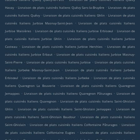
.
.
Havay
Livraison de plats cuisinés Italiens Quévy Sars-la-Bruyère
Livraison de plats
.
.
cuisinés Italiens Quévy
Livraison de plats cuisinés Italiens Ghlin
Livraison de plats
.
cuisinés Italiens Jurbise Masnuy-Saint-Jean
Livraison de plats cuisinés Italiens
.
.
Jurbise Maisières
Livraison de plats cuisinés Italiens Jurbise Erbisœul
Livraison de
.
plats cuisinés Italiens Jurbise Ghlin
Livraison de plats cuisinés Italiens Jurbise
.
.
Casteau
Livraison de plats cuisinés Italiens Jurbise Herchies
Livraison de plats
.
cuisinés Italiens Jurbise Erbaut
Livraison de plats cuisinés Italiens Jurbise Masnuy-
.
.
Saint-Pierre
Livraison de plats cuisinés Italiens Jurbise
Livraison de plats cuisinés
.
Italiens Jurbeke Masnuy-Saint-Jean
Livraison de plats cuisinés Italiens Jurbeke
.
.
Erbisœul
Livraison de plats cuisinés Italiens Jurbeke
Livraison de plats cuisinés
.
Italiens Quaregnon La Bouverie
Livraison de plats cuisinés Italiens Quaregnon
.
.
Jemappes
Livraison de plats cuisinés Italiens Quaregnon Pâturages
Livraison de
.
plats cuisinés Italiens Quaregnon
Livraison de plats cuisinés Italiens Saint-Ghislain
.
.
Ghlin
Livraison de plats cuisinés Italiens Saint-Ghislain Jemappes
Livraison de
.
plats cuisinés Italiens Saint-Ghislain Baudour
Livraison de plats cuisinés Italiens
.
.
Saint-Ghislain
Livraison de plats cuisinés Italiens Colfontaine Pâturages
Livraison
.
de plats cuisinés Italiens Colfontaine Eugies
Livraison de plats cuisinés Italiens
.
.