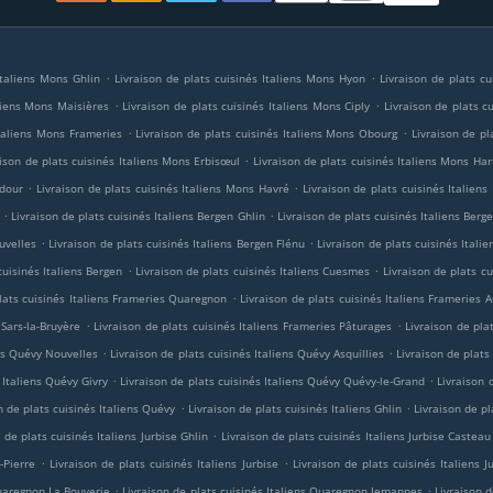
.
.
Italiens Mons Ghlin
Livraison de plats cuisinés Italiens Mons Hyon
Livraison de plats c
.
.
aliens Mons Maisières
Livraison de plats cuisinés Italiens Mons Ciply
Livraison de plats c
.
.
Italiens Mons Frameries
Livraison de plats cuisinés Italiens Mons Obourg
Livraison de pl
.
aison de plats cuisinés Italiens Mons Erbisœul
Livraison de plats cuisinés Italiens Mons Ha
.
.
udour
Livraison de plats cuisinés Italiens Mons Havré
Livraison de plats cuisinés Italiens
.
.
Livraison de plats cuisinés Italiens Bergen Ghlin
Livraison de plats cuisinés Italiens Berg
.
.
uvelles
Livraison de plats cuisinés Italiens Bergen Flénu
Livraison de plats cuisinés Itali
.
.
cuisinés Italiens Bergen
Livraison de plats cuisinés Italiens Cuesmes
Livraison de plats c
.
lats cuisinés Italiens Frameries Quaregnon
Livraison de plats cuisinés Italiens Frameries A
.
.
 Sars-la-Bruyère
Livraison de plats cuisinés Italiens Frameries Pâturages
Livraison de pla
.
.
ens Quévy Nouvelles
Livraison de plats cuisinés Italiens Quévy Asquillies
Livraison de plats
.
.
 Italiens Quévy Givry
Livraison de plats cuisinés Italiens Quévy Quévy-le-Grand
Livraison 
.
.
n de plats cuisinés Italiens Quévy
Livraison de plats cuisinés Italiens Ghlin
Livraison de pl
.
 de plats cuisinés Italiens Jurbise Ghlin
Livraison de plats cuisinés Italiens Jurbise Casteau
.
.
-Pierre
Livraison de plats cuisinés Italiens Jurbise
Livraison de plats cuisinés Italiens 
.
.
Quaregnon La Bouverie
Livraison de plats cuisinés Italiens Quaregnon Jemappes
Livraison 