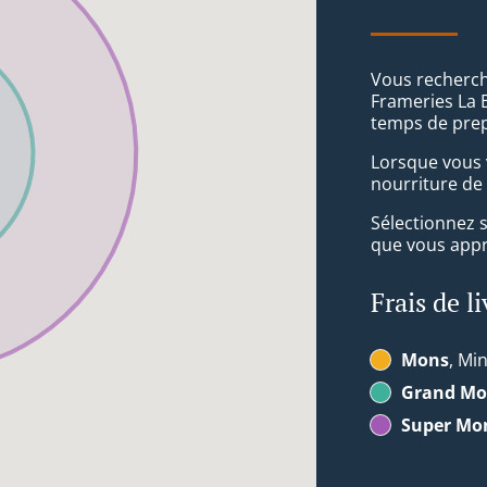
Vous recherche
Frameries La B
temps de prep
Lorsque vous v
nourriture de 
Sélectionnez 
que vous appré
Frais de l
Mons
, Min
Grand Mo
Super Mo