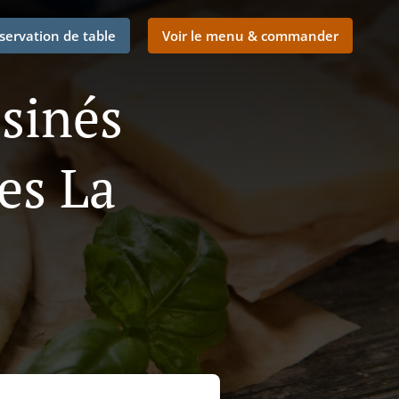
servation de table
Voir le menu & commander
isinés
es La