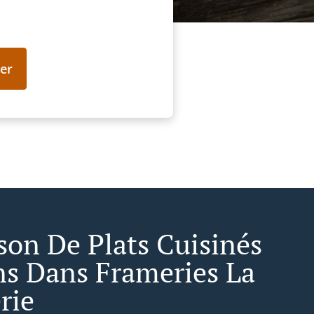
er
ison De Plats Cuisinés
ens Dans Frameries La
rie