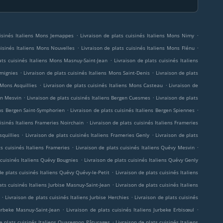
.
.
uisinés Italiens Mons Jemappes
Livraison de plats cuisinés Italiens Mons Nimy
.
.
uisinés Italiens Mons Nouvelles
Livraison de plats cuisinés Italiens Mons Flénu
.
ats cuisinés Italiens Mons Masnuy-Saint-Jean
Livraison de plats cuisinés Italiens
.
.
rmignies
Livraison de plats cuisinés Italiens Mons Saint-Denis
Livraison de plats
.
.
 Mons Asquillies
Livraison de plats cuisinés Italiens Mons Casteau
Livraison de
.
.
en Mesvin
Livraison de plats cuisinés Italiens Bergen Cuesmes
Livraison de plats
.
.
ens Bergen Saint-Symphorien
Livraison de plats cuisinés Italiens Bergen Spiennes
.
uisinés Italiens Frameries Noirchain
Livraison de plats cuisinés Italiens Frameries
.
.
squillies
Livraison de plats cuisinés Italiens Frameries Genly
Livraison de plats
.
.
ts cuisinés Italiens Frameries
Livraison de plats cuisinés Italiens Quévy Mesvin
.
 cuisinés Italiens Quévy Bougnies
Livraison de plats cuisinés Italiens Quévy Genly
.
de plats cuisinés Italiens Quévy Quévy-le-Petit
Livraison de plats cuisinés Italiens
.
ats cuisinés Italiens Jurbise Masnuy-Saint-Jean
Livraison de plats cuisinés Italiens
.
.
Livraison de plats cuisinés Italiens Jurbise Herchies
Livraison de plats cuisinés
.
.
Jurbeke Masnuy-Saint-Jean
Livraison de plats cuisinés Italiens Jurbeke Erbisœul
.
de plats cuisinés Italiens Quaregnon Pâturages
Livraison de plats cuisinés Italiens