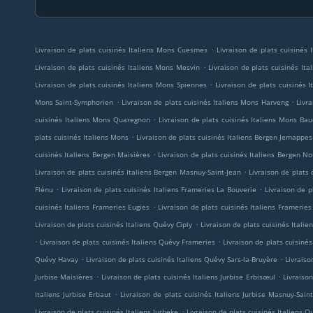
.
Livraison de plats cuisinés Italiens Mons Cuesmes
Livraison de plats cuisinés 
.
Livraison de plats cuisinés Italiens Mons Mesvin
Livraison de plats cuisinés It
.
Livraison de plats cuisinés Italiens Mons Spiennes
Livraison de plats cuisinés 
.
.
Mons Saint-Symphorien
Livraison de plats cuisinés Italiens Mons Harveng
Livr
.
cuisinés Italiens Mons Quaregnon
Livraison de plats cuisinés Italiens Mons Ba
.
plats cuisinés Italiens Mons
Livraison de plats cuisinés Italiens Bergen Jemappes
.
cuisinés Italiens Bergen Maisières
Livraison de plats cuisinés Italiens Bergen No
.
Livraison de plats cuisinés Italiens Bergen Masnuy-Saint-Jean
Livraison de plats 
.
.
Flénu
Livraison de plats cuisinés Italiens Frameries La Bouverie
Livraison de p
.
cuisinés Italiens Frameries Eugies
Livraison de plats cuisinés Italiens Frameries
.
Livraison de plats cuisinés Italiens Quévy Ciply
Livraison de plats cuisinés Itali
.
.
Livraison de plats cuisinés Italiens Quévy Frameries
Livraison de plats cuisinés
.
.
Quévy Havay
Livraison de plats cuisinés Italiens Quévy Sars-la-Bruyère
Livraiso
.
.
Jurbise Maisières
Livraison de plats cuisinés Italiens Jurbise Erbisœul
Livraison
.
Italiens Jurbise Erbaut
Livraison de plats cuisinés Italiens Jurbise Masnuy-Saint
.
Livraison de plats cuisinés Italiens Jurbeke
Livraison de plats cuisinés Italiens 